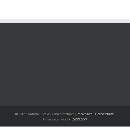
© 2022 Naturheilpraxis Ilona Möschner |
Impressum
|
Datenschutz
|
Unterstützt von
SPIESZDESGN